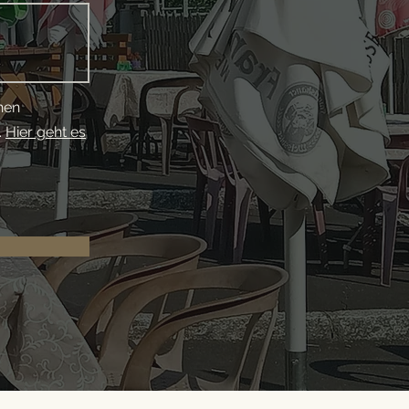
hen
.
Hier geht es